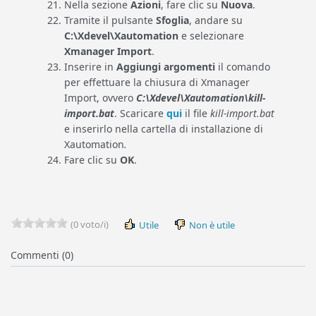
Nella sezione
Azioni
, fare clic su
Nuova
.
Tramite il pulsante
Sfoglia
, andare su
C:\Xdevel\Xautomation
e selezionare
Xmanager Import
.
Inserire in
Aggiungi argomenti
il comando
per effettuare la chiusura di Xmanager
Import, ovvero
C:\Xdevel\Xautomation\kill-
import.bat
. Scaricare
qui
il file
kill-import.bat
e inserirlo nella cartella di installazione di
Xautomation
.
Fare clic su
OK
.
(0 voto/i)
Utile
Non è utile
Commenti (0)