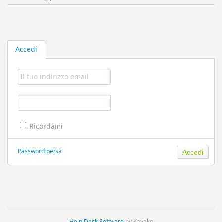
Accedi
Ricordami
Password persa
Help Desk Software
by Kayako