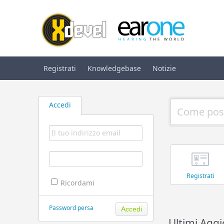
Registrati
Knowledgebase
Notizie
Accedi
Registrati
Ricordami
Password persa
Ultimi Agg