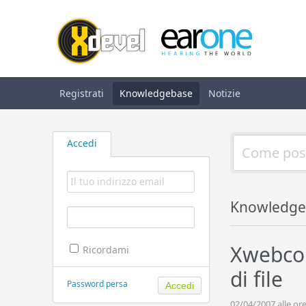
Registrati
Knowledgebase
Notizie
Accedi
Knowledge
Xwebcop
Ricordami
di file
Password persa
02/04/2007 alle ore