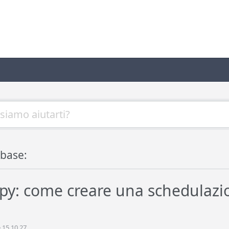
base:
y: come creare una schedulazion
 15.10.27