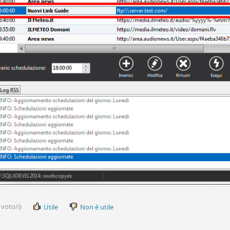
 voto/i)
Utile
Non è utile