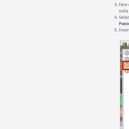
Fare
sulla
Sele
Pass
Inse