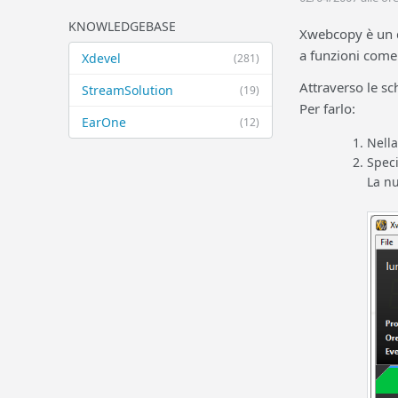
KNOWLEDGEBASE
Xwebcopy è un d
a funzioni come l
Xdevel
(281)
Attraverso le sch
StreamSolution
(19)
Per farlo:
EarOne
(12)
Nell
Speci
La nu