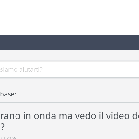
base:
rano in onda ma vedo il video d
?
 01.20.59