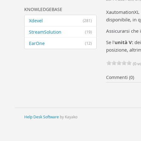
KNOWLEDGEBASE
XautomationXL n
disponibile, in 
Xdevel
(281)
Assicurarsi che 
StreamSolution
(19)
Se l'
unità V:
dei
EarOne
(12)
posizione, altri
(0 vo
Commenti (0)
Help Desk Software
by Kayako