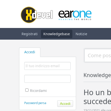
Registrati
Knowledgebase
Notizie
Accedi
Knowledge
Ho un b
Ricordami
succede
Password persa
23/11/2021 alle ore