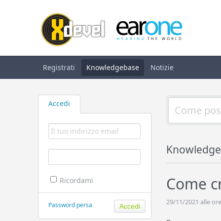
Registrati
Knowledgebase
Notizie
Accedi
Knowledge
Come cr
Ricordami
29/11/2021 alle ore
Password persa