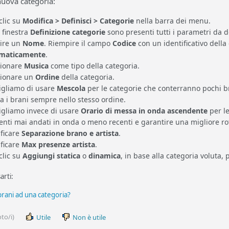
nuova categoria:
clic su
Modifica > Definisci > Categorie
nella barra dei menu.
 finestra
Definizione categorie
sono presenti tutti i parametri da d
rire un
Nome
. Riempire il campo
Codice
con un identificativo della
maticamente
.
zionare
Musica
come tipo della categoria.
zionare un
Ordine
della categoria.
igliamo di usare
Mescola
per le categorie che conterranno pochi b
a i brani sempre nello stesso ordine.
igliamo invece di usare
Orario di messa in onda ascendente
per le
nti mai andati in onda o meno recenti e garantire una migliore rota
ficare
Separazione brano e artista
.
ficare
Max presenze artista
.
clic su
Aggiungi
statica
o
dinamica
, in base alla categoria voluta, 
arti:
rani ad una categoria?
to/i)
Utile
Non è utile