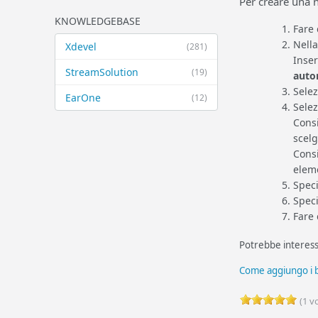
Per creare una 
KNOWLEDGEBASE
Fare 
Nella
Xdevel
(281)
Inse
StreamSolution
(19)
auto
Sele
EarOne
(12)
Sele
Cons
scelg
Cons
eleme
Speci
Speci
Fare 
Potrebbe interess
Come aggiungo i b
(1 vo