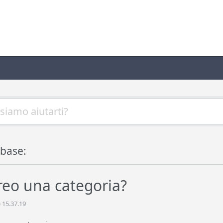
base:
eo una categoria?
 15.37.19