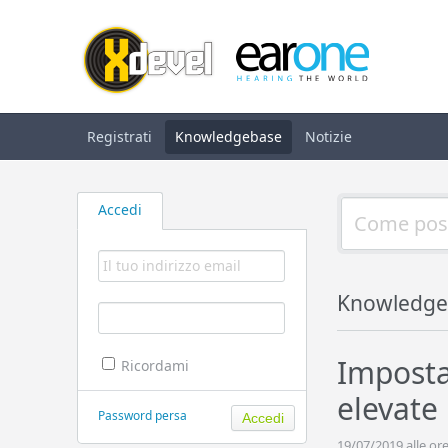
Registrati
Knowledgebase
Notizie
Accedi
Knowledge
Imposta
Ricordami
elevate
Password persa
19/07/2019 alle ore