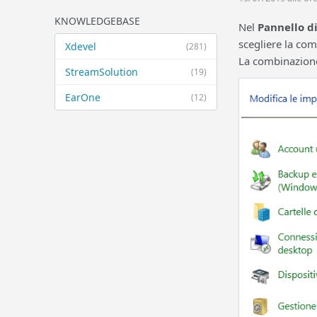
KNOWLEDGEBASE
Nel
Pannello di
scegliere la co
Xdevel
(281)
La combinazione d
StreamSolution
(19)
EarOne
(12)