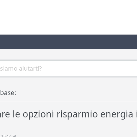
base:
re le opzioni risparmio energia 
 15.42.59