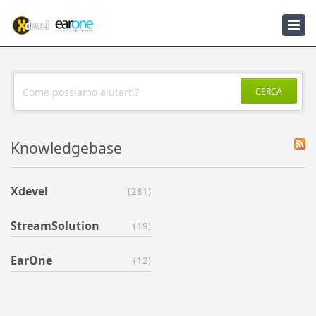
Knowledgebase
Notizie
CERCA
Knowledgebase
Xdevel
(281)
StreamSolution
(19)
EarOne
(12)