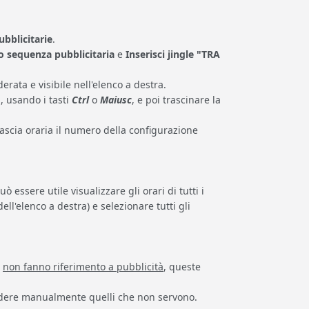
ubblicitarie
.
o sequenza pubblicitaria
e
Inserisci jingle "TRA
erata e visibile nell'elenco a destra.
a, usando i tasti
Ctrl
o
Maiusc
, e poi trascinare la
ascia oraria il numero della configurazione
 essere utile visualizzare gli orari di tutti i
ell'elenco a destra) e selezionare tutti gli
e
non fanno riferimento a pubblicità
, queste
cludere manualmente quelli che non servono.