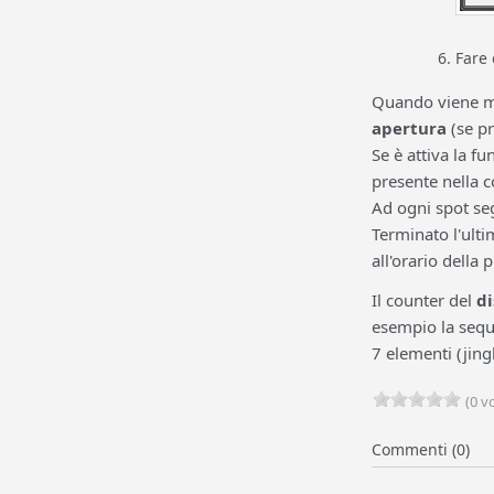
Fare 
Quando viene m
apertura
(se pr
Se è attiva la f
presente nella c
Ad ogni spot se
Terminato l'ulti
all'orario della p
Il counter del
di
esempio la seque
7 elementi (jingl
(0 vo
Commenti (0)