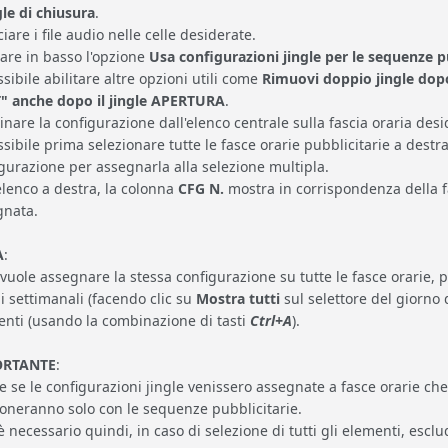
gle di chiusura
.
ciare i file audio nelle celle desiderate.
tare in basso l'opzione
Usa configurazioni jingle per le sequenze p
ssibile abilitare altre opzioni utili come
Rimuovi doppio jingle dop
" anche dopo il jingle APERTURA
.
inare la configurazione dall'elenco centrale sulla fascia oraria desid
ssibile prima selezionare tutte le fasce orarie pubblicitarie a destr
gurazione per assegnarla alla selezione multipla.
elenco a destra, la colonna
CFG N.
mostra in corrispondenza della f
gnata.
A
:
 vuole assegnare la stessa configurazione su tutte le fasce orarie, può
i settimanali (facendo clic su
Mostra tutti
sul selettore del giorno d
nti (usando la combinazione di tasti
Ctrl+A
).
ORTANTE
:
 se le configurazioni jingle venissero assegnate a fasce orarie ch
oneranno solo con le sequenze pubblicitarie.
 necessario quindi, in caso di selezione di tutti gli elementi, es