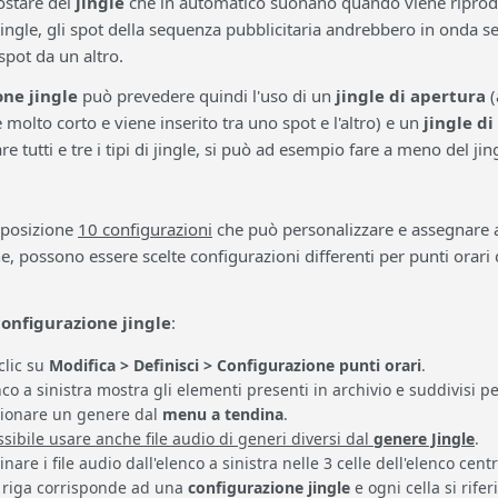
ostare dei
jingle
che in automatico suonano quando viene riprodo
jingle, gli spot della sequenza pubblicitaria andrebbero in onda
pot da un altro.
one jingle
può prevedere quindi l'uso di un
jingle di apertura
(
molto corto e viene inserito tra uno spot e l'altro) e un
jingle di
e tutti e tre i tipi di jingle, si può ad esempio fare a meno del jing
isposizione
10 configurazioni
che può personalizzare e assegnare all
possono essere scelte configurazioni differenti per punti orari d
configurazione jingle
:
clic su
Modifica > Definisci > Configurazione punti orari
.
nco a sinistra mostra gli elementi presenti in archivio e suddivisi p
zionare un genere dal
menu a tendina
.
ssibile usare anche file audio di generi diversi dal
genere Jingle
.
inare i file audio dall'elenco a sinistra nelle 3 celle dell'elenco centr
 riga corrisponde ad una
configurazione jingle
e ogni cella si rifer