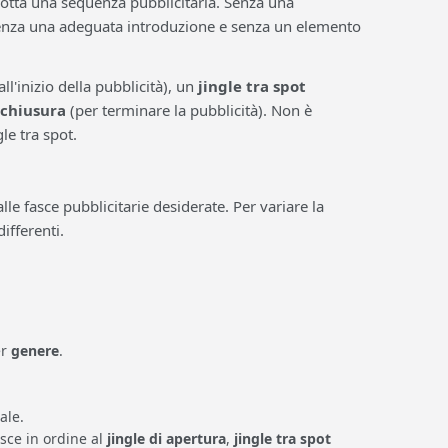
tta una sequenza pubblicitaria. Senza una
 senza una adeguata introduzione e senza un elemento
all'inizio della pubblicità), un
jingle tra spot
 chiusura
(per terminare la pubblicità). Non è
le tra spot.
e fasce pubblicitarie desiderate. Per variare la
ifferenti.
er
genere
.
ale.
isce in ordine al
jingle di apertura
,
jingle tra spot