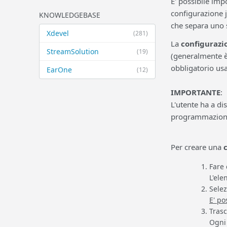
E' possibile imp
configurazione 
KNOWLEDGEBASE
che separa uno s
Xdevel
(281)
La
configurazi
StreamSolution
(19)
(generalmente è 
obbligatorio usar
EarOne
(12)
IMPORTANTE
:
L'utente ha a d
programmazione, 
Per creare una
Fare 
L'ele
Sele
E' po
Trasc
Ogni