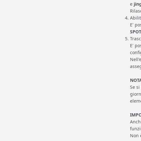
e
jin
Rilas
Abili
E' po
SPOT
Trasc
E' po
confi
Nell'
asse
NOT
Se si
giorn
eleme
IMP
Anche
funzi
Non è