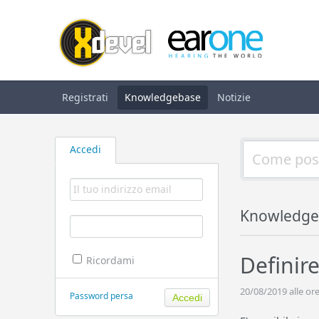
Registrati
Knowledgebase
Notizie
Accedi
Knowledge
Definire
Ricordami
20/08/2019 alle ore
Password persa