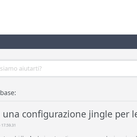
base:
 una configurazione jingle per le
 17.59.31