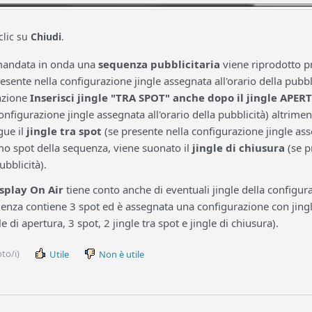
clic su
Chiudi
.
andata in onda una
sequenza pubblicitaria
viene riprodotto pr
esente nella configurazione jingle assegnata all'orario della pubbli
unzione
Inserisci jingle "TRA SPOT" anche dopo il jingle APE
onfigurazione jingle assegnata all'orario della pubblicità) altrimen
gue il
jingle tra spot
(se presente nella configurazione jingle asse
mo spot della sequenza, viene suonato il
jingle di chiusura
(se p
ubblicità).
splay On Air
tiene conto anche di eventuali jingle della configur
nza contiene 3 spot ed è assegnata una configurazione con jingle 
e di apertura, 3 spot, 2 jingle tra spot e jingle di chiusura).
to/i)
Utile
Non è utile