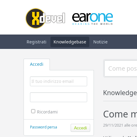
Registrati
Knowledgebase
Notizie
Accedi
Knowledge
Come mo
Ricordami
29/11/2021 alle ore
Password persa