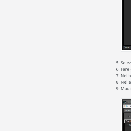
Selez
Fare 
Nell
Nell
Modif