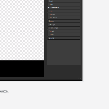
genze.