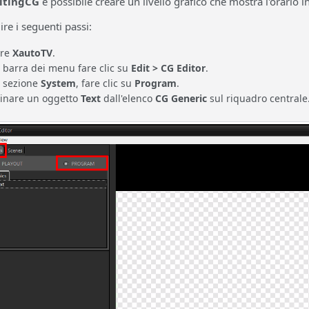
itingCG
è possibile creare un livello grafico che mostra l'orario 
ire i seguenti passi:
are
XautoTV
.
 barra dei menu fare clic su
Edit > CG Editor
.
a sezione
System
, fare clic su
Program
.
cinare un oggetto
Text
dall'elenco
CG Generic
sul riquadro centrale