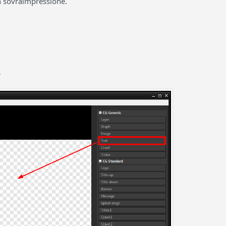
in sovraimpressione.
.