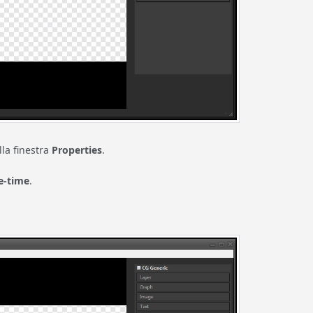
lla finestra
Properties
.
e-time
.