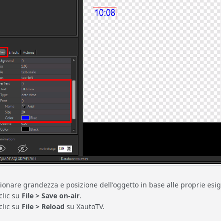
ionare grandezza e posizione dell'oggetto in base alle proprie esi
clic su
File > Save on-air
.
clic su
File > Reload
su XautoTV.