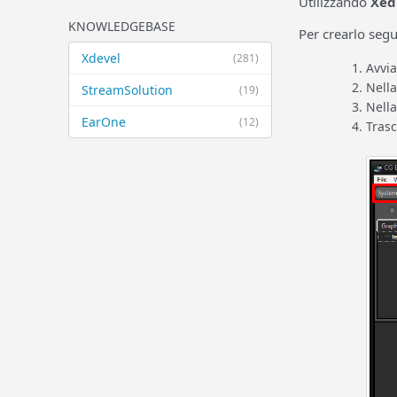
Utilizzando
Xed
KNOWLEDGEBASE
Per crearlo segu
Xdevel
(281)
Avvi
Nella
StreamSolution
(19)
Nell
EarOne
(12)
Tras