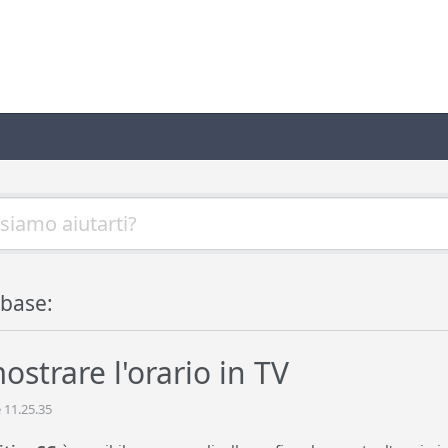
base:
strare l'orario in TV
 11.25.35