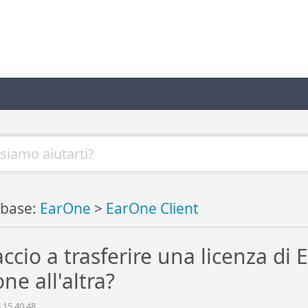
base:
EarOne
>
EarOne Client
ccio a trasferire una licenza di
ne all'altra?
 15.40.48