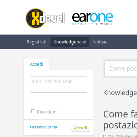
Registrati
Knowledgebase
Notizie
Accedi
Knowledge
Come fa
Ricordami
postazio
Password persa
05/07/2019 alle ore