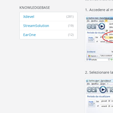
KNOWLEDGEBASE
1. Accedere al
Xdevel
(281)
StreamSolution
(19)
EarOne
(12)
2. Selezionare l