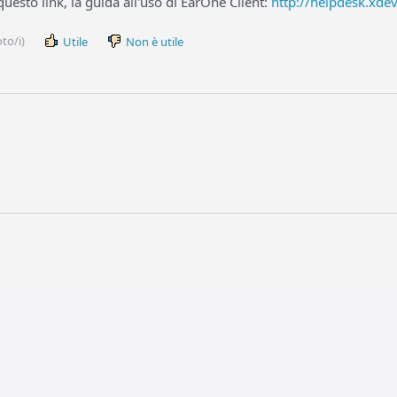
questo link, la guida all'uso di EarOne Client:
http://helpdesk.xde
to/i)
Utile
Non è utile