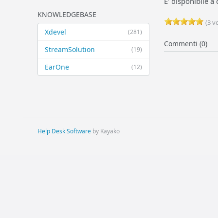
E' disponibile a 
KNOWLEDGEBASE
(3 vo
Xdevel
(281)
Commenti (0)
StreamSolution
(19)
EarOne
(12)
Help Desk Software
by Kayako