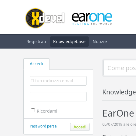
Registrati
Knowledgebase
Notizie
Accedi
Knowledge
EarOne 
Ricordami
05/07/2019 alle ore
Password persa