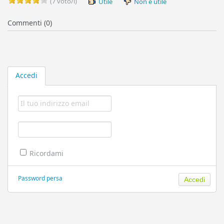
(7 voto/i)
Utile
Non è utile
Commenti (0)
Accedi
Ricordami
Password persa