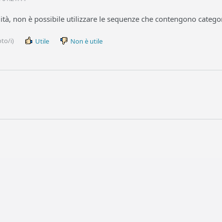
tà, non è possibile utilizzare le sequenze che contengono categor
to/i)
Utile
Non è utile