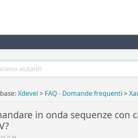
base:
Xdevel
>
FAQ - Domande frequenti
>
Xa
andare in onda sequenze con ca
V?
 01.21.44