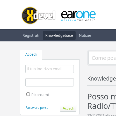
Registrati
Knowledgebase
Notizie
Accedi
Knowledge
Posso m
Ricordami
Radio/T
Password persa
23/11/2021 alle ore