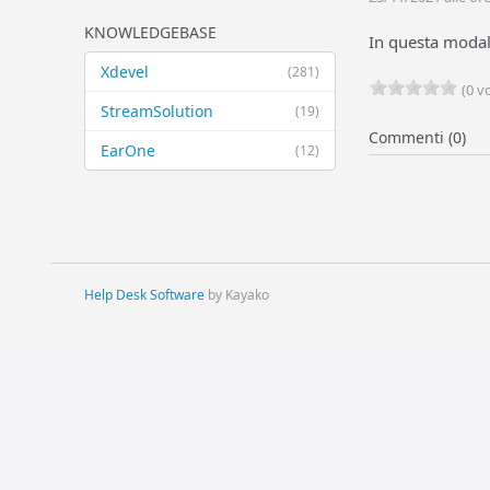
KNOWLEDGEBASE
In questa modali
Xdevel
(281)
(0 vo
StreamSolution
(19)
Commenti (0)
EarOne
(12)
Help Desk Software
by Kayako