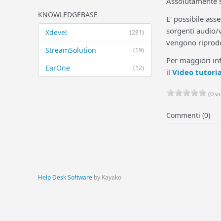
Assolutamente 
KNOWLEDGEBASE
E' possibile ass
sorgenti audio/v
Xdevel
(281)
vengono riprodo
StreamSolution
(19)
Per maggiori inf
EarOne
(12)
il
Video tutori
(0 vo
Commenti (0)
Help Desk Software
by Kayako