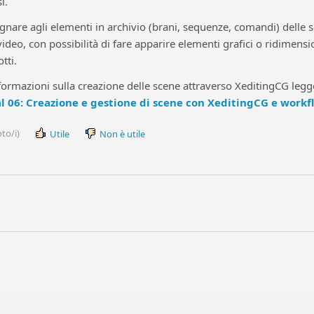
si.
egnare agli elementi in archivio (brani, sequenze, comandi) delle s
ideo, con possibilità di fare apparire elementi grafici o ridimensi
tti.
ormazioni sulla creazione delle scene attraverso XeditingCG legge
al 06: Creazione e gestione di scene con XeditingCG e workf
to/i)
Utile
Non è utile