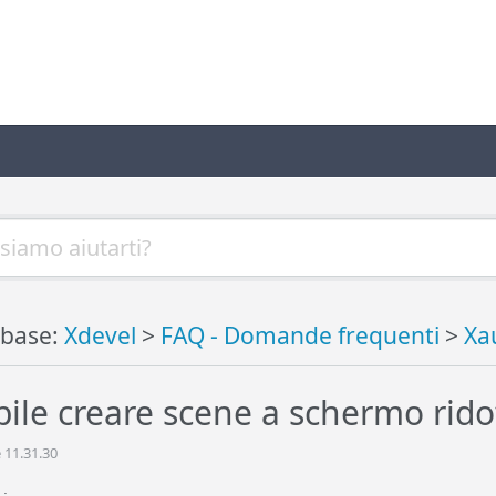
base:
Xdevel
>
FAQ - Domande frequenti
>
Xa
ibile creare scene a schermo rido
 11.31.30