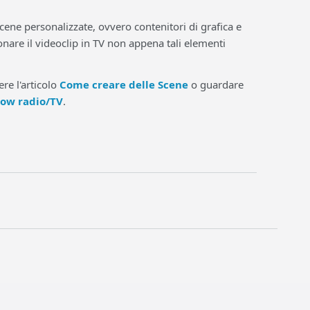
cene personalizzate, ovvero contenitori di grafica e
onare il videoclip in TV non appena tali elementi
re l'articolo
Come creare delle Scene
o guardare
low radio/TV
.