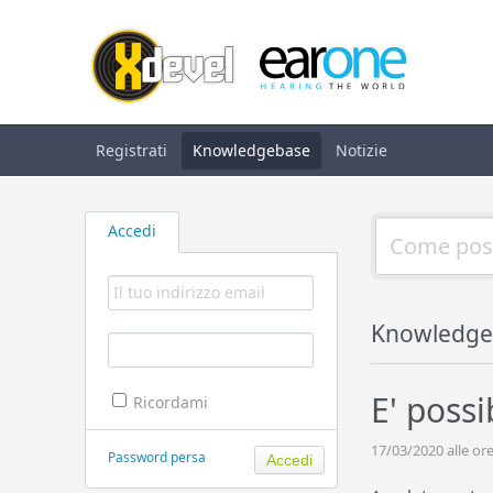
Registrati
Knowledgebase
Notizie
Accedi
Knowledge
E' poss
Ricordami
17/03/2020 alle ore
Password persa