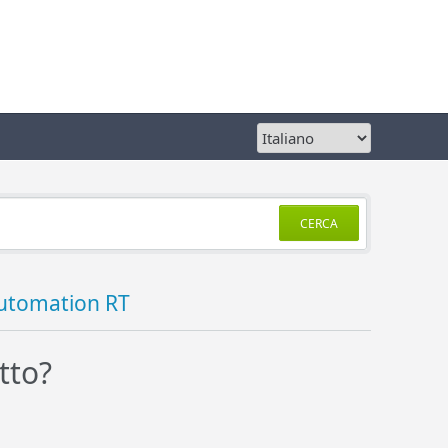
CERCA
utomation RT
tto?