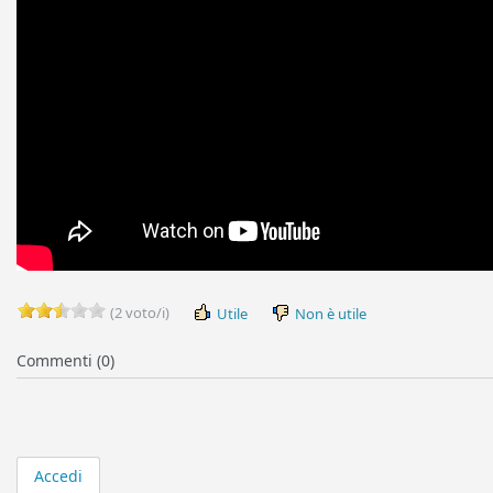
(2 voto/i)
Utile
Non è utile
Commenti (0)
Accedi