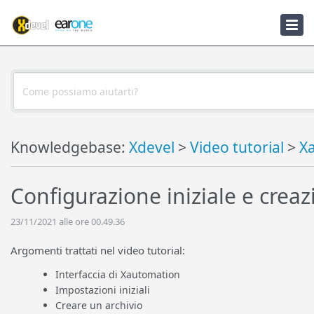
Knowledgebase
Notizie
Knowledgebase:
Xdevel
>
Video tutorial
>
X
Configurazione iniziale e creaz
23/11/2021 alle ore 00.49.36
Argomenti trattati nel video tutorial:
Interfaccia di Xautomation
Impostazioni iniziali
Creare un archivio